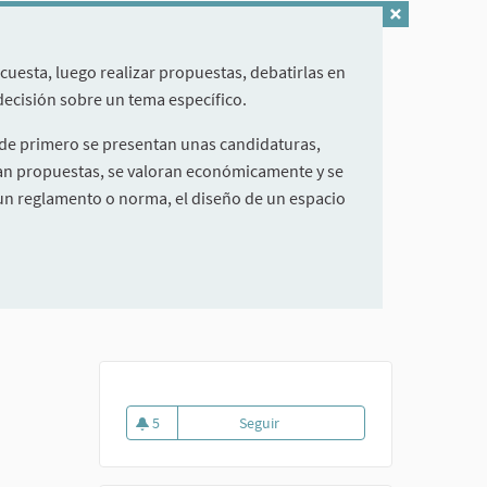
cuesta, luego realizar propuestas, debatirlas en
 decisión sobre un tema específico.
nde primero se presentan unas candidaturas,
izan propuestas, se valoran económicamente y se
e un reglamento o norma, el diseño de un espacio
5
Seguir
Estrategia de interpretación del
5 seguidoras