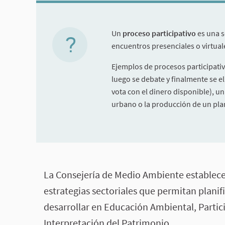
Un
proceso participativo
es una s
encuentros presenciales o virtuale
Ejemplos de procesos participati
luego se debate y finalmente se e
vota con el dinero disponible), u
urbano o la producción de un plan
Acerca de este proceso
La Consejería de Medio Ambiente establece 
estrategias sectoriales que permitan planifi
desarrollar en Educación Ambiental, Partic
Interpretación del Patrimonio.